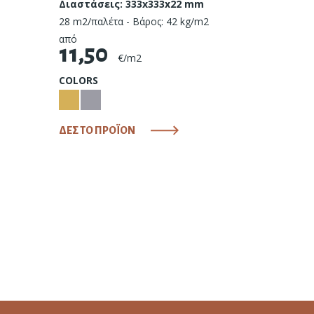
Διαστάσεις: 333x333x22 mm
28 m2/παλέτα - Βάρος: 42 kg/m2
από
11,50
€/m2
COLORS
ΔΕΣ ΤΟ ΠΡΟΪΟΝ