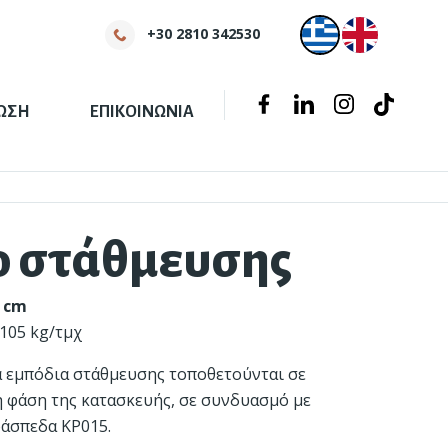
+30 2810 342530
Tiktok
Facebook
Linkedin
Instagram
ΩΣΗ
ΕΠΙΚΟΙΝΩΝΙΑ
ο στάθμευσης
0 cm
 105 kg/τμχ
 εμπόδια στάθμευσης τοποθετούνται σε
Πολυμπλόκ®
"Πράσινο" σκυρόδεμα
η φάση της κατασκευής, σε συνδυασμό με
άσπεδα ΚΡ015.