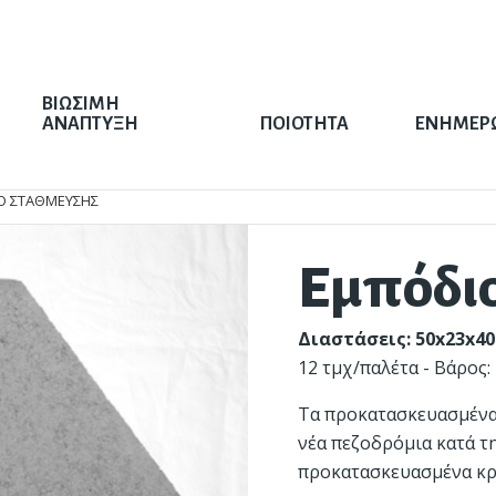
ΒΙΩΣΙΜΗ
ΑΝΑΠΤΥΞΗ
ΠΟΙΟΤΗΤΑ
ΕΝΗΜΕΡ
:
Ο ΣΤΆΘΜΕΥΣΗΣ
Εμπόδι
Διαστάσεις: 50x23x4
12 τμχ/παλέτα - Βάρος:
Τα προκατασκευασμένα
λα®
σιμότητα
Πλάκες πεζοδρομίου
Διαχείριση Υδάτων
νέα πεζοδρόμια κατά τ
προκατασκευασμένα κρ