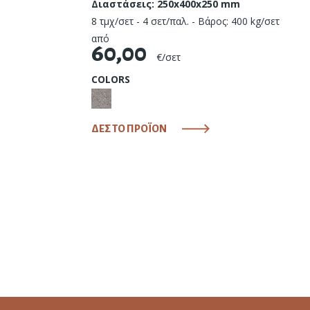
Διαστάσεις: 250x400x250 mm
8 τμχ/σετ - 4 σετ/παλ. - Βάρος: 400 kg/σετ
από
60,00
€/σετ
COLORS
ΔΕΣ ΤΟ ΠΡΟΪΟΝ