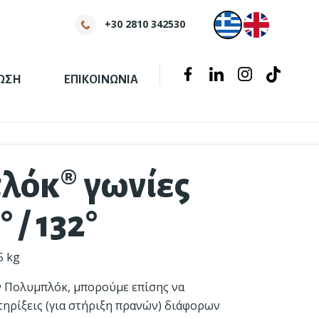
+30 2810 342530
Tiktok
Facebook
Linkedin
Instagram
ΩΣΗ
ΕΠΙΚΟΙΝΩΝΙΑ
λόκ® γωνίες
° / 132°
5 kg
Πολυμπλόκ®
"Πράσινο" σκυρόδεμα
ν Πολυμπλόκ, μπορούμε επίσης να
ηρίξεις (για στήριξη πρανών) διάφορων