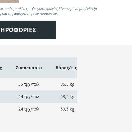
ευασίες (παλέτες) | Οι φωτογραφίες δίνουν μόνο μια ένδειξη
ς και της απόχρωσης των προϊόντων.
ΛΗΡΟΦΟΡΙΕΣ
χ
Συσκευασία
Βάρος/τμχ
36 τμχ/παλ
36,5 kg
24 τμχ/παλ
53,5 kg
24 τμχ/παλ
59,5 kg