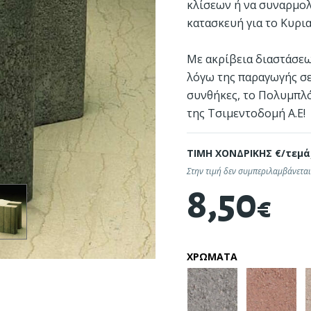
κλίσεων ή να συναρμο
κατασκευή για το Κυρι
Με ακρίβεια διαστάσεω
λόγω της παραγωγής σε
συνθήκες, το Πολυμπλ
της Τσιμεντοδομή Α.Ε!
α - Αξεσουάρ
Συντήρηση - Προστασία
ΤΙΜΗ ΧΟΝΔΡΙΚΗΣ €/τεμά
Στην τιμή δεν συμπεριλαμβάνεται
8,50
€
ΧΡΩΜΑΤΑ