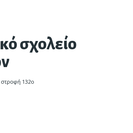
κό σχολείο
ών
 στροφή 132ο