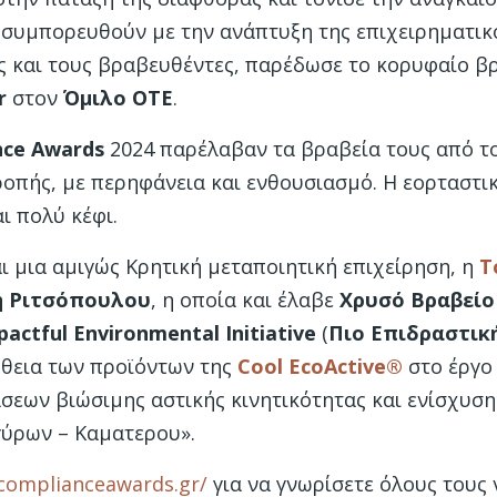
 συμπορευθούν με την ανάπτυξη της επιχειρηματικό
 και τους βραβευθέντες, παρέδωσε το κορυφαίο βρ
r
στον
Όμιλο ΟΤΕ
.
nce
Awards
2024 παρέλαβαν τα βραβεία τους από τ
τροπής, με περηφάνεια και ενθουσιασμό. Η εορταστι
ι πολύ κέφι.
 μια αμιγώς Κρητική μεταποιητική επιχείρηση, η
Τ
η Ριτσόπουλου
, η οποία και έλαβε
Χρυσό Βραβείο
actful Environmental Initiative
(
Πιο Επιδραστικ
ήθεια των προϊόντων της
Cool
EcoActive
®
στο έργο
σεων βιώσιμης αστικής κινητικότητας και ενίσχυσ
γύρων – Καματερου».
complianceawards.gr/
για να γνωρίσετε όλους τους 