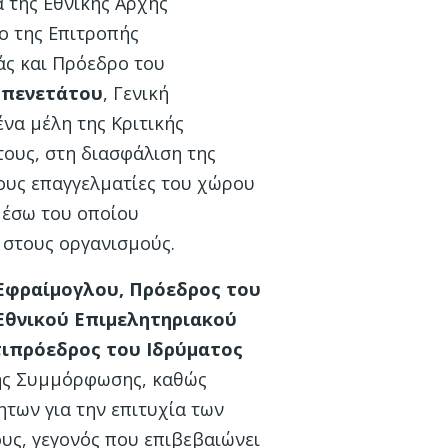
α της Εθνικής Αρχής
ρο της Επιτροπής
άς και Πρόεδρο του
Μπενετάτου
, Γενική
να μέλη της Κριτικής
τους, στη διασφάλιση της
τους επαγγελματίες του χώρου
μέσω του οποίου
 στους οργανισμούς.
Εφραίμογλου, Πρόεδρος του
 Εθνικού Επιμελητηριακού
τιπρόεδρος του Ιδρύματος
κής Συμμόρφωσης, καθώς
των για την επιτυχία των
υς, γεγονός που επιβεβαιώνει