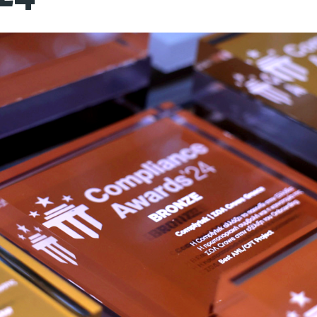
α - Αξεσουάρ
Συντήρηση - Προστασία