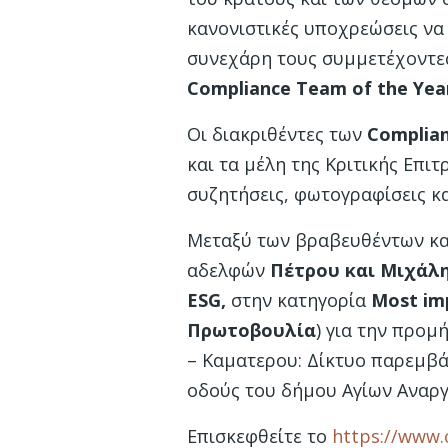
κανονιστικές υποχρεώσεις να
συνεχάρη τους συμμετέχοντες
Compliance
Team
of
the
Yea
Οι διακριθέντες των
Complia
και τα μέλη της Κριτικής Επι
συζητήσεις, φωτογραφίσεις κα
Μεταξύ των βραβευθέντων και
αδελφών
Πέτρου και Μιχάλ
ESG
,
στην κατηγορία
Most imp
Πρωτοβουλία
) για την προμ
– Καματερου: Δίκτυο παρεμβά
οδούς του δήμου Αγίων Αναρ
Επισκεφθείτε το
https://www.