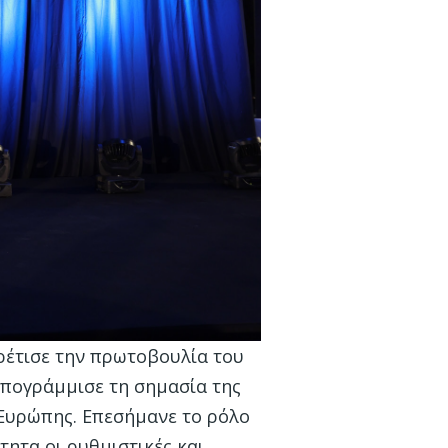
ρέτισε την πρωτοβουλία του
υπογράμμισε τη σημασία της
 Ευρώπης. Επεσήμανε το ρόλο
τητα οι ρυθμιστικές και