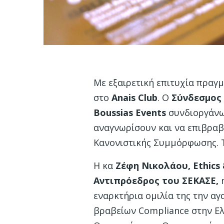
Με εξαιρετική επιτυχία πραγ
στο
Anais
Club
. Ο
Σύνδεσμος
Boussias
Events
συνδιοργάνωσ
αναγνωρίσουν και να επιβραβε
Κανονιστικής Συμμόρφωσης. 
Η κα
Ζέφη Νικολάου,
Ethics 
Αντιπρόεδρος του ΣΕΚΑΣΕ,
εναρκτήρια ομιλία της την α
βραβείων Compliance στην Ελ