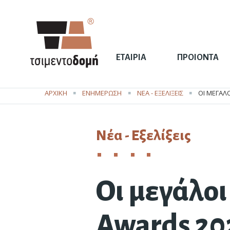
ΕΤΑΙΡΙΑ
ΠΡΟΙΟΝΤΑ
ΑΡΧΙΚΗ
ΕΝΗΜΕΡΩΣΗ
ΝΈΑ - ΕΞΕΛΊΞΕΙΣ
CURRENT:
ΟΙ ΜΕΓΆΛ
Νέα - Εξελίξεις
Οι μεγάλοι
Κυβόλιθοι
Καινοτομίες
Ματονέ
Προσβα
Awards 20