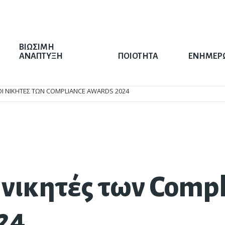
ΒΙΩΣΙΜΗ
ΑΝΑΠΤΥΞΗ
ΠΟΙΟΤΗΤΑ
ΕΝΗΜΕΡ
ΟΙ ΝΙΚΗΤΈΣ ΤΩΝ COMPLIANCE AWARDS 2024
 νικητές των Comp
λα®
σιμότητα
Πλάκες πεζοδρομίου
Διαχείριση Υδάτων
24