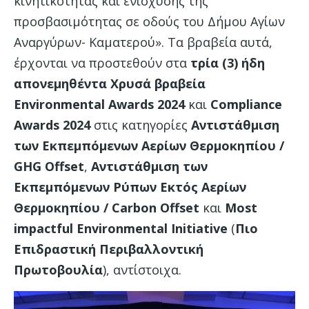
κινητικότητας και ενίσχυσης της
προσβασιμότητας σε οδούς του Δήμου Αγίων
Αναργύρων- Καματερού». Τα βραβεία αυτά,
έρχονται να προστεθούν στα
τρία (3) ήδη
απονεμηθέντα Χρυσά βραβεία
Environmental
Awards
2024
και
Compliance
Awards
2024
στις κατηγορίες
Αντιστάθμιση
των Εκπεμπόμενων Αερίων Θερμοκηπίου /
GHG Offset
,
Αντιστάθμιση των
Εκπεμπόμενων Ρύπων Εκτός Αερίων
Θερμοκηπίου / Carbon Offset
και
Most
impactful
Environmental
Initiative
(
Πιο
Επιδραστική Περιβαλλοντική
Πρωτοβουλία
), αντίστοιχα.