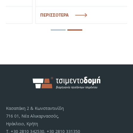
ΠΕΡΙΣΣΟΤΕΡΑ
Κασαπάκη 2 & Κωνσταντινίδη
716 01, Νέα Αλικαρνασσός,
Ηράκλειο, Κρήτη
Τ.
+30 2810 342530
,
+30 2810 331350