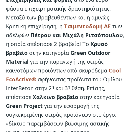
φάσμα επιχειρηματικής δραστηριότητας.
Μεταξύ των βραβευθέντων και η αμιγώς
Κρητική επιχείρηση, η
Τσιμεντοδομή ΑΕ
των
αδελφών
Πέτρου και Μιχάλη Ριτσόπουλου
,
η οποία απέσπασε 2 βραβεία! Το
Χρυσό
βραβείο
στην κατηγορία
Green
Outdoor
Material
για την παραγωγή της σειράς
καινοτόμων προϊόντων από σκυρόδεμα
Cool
EcoActive
®
αφήνοντας προϊόντα του Ομίλου
η
η
InterBeton στην 2
και 3
θέση. Επίσης,
απέσπασε
Χάλκινο βραβείο
στην κατηγορία
Green
Project
για την εφαρμογή της
συγκεκριμένης σειράς προϊόντων στο έργο:
«δίκτυο παρεμβάσεων βιώσιμης αστικής